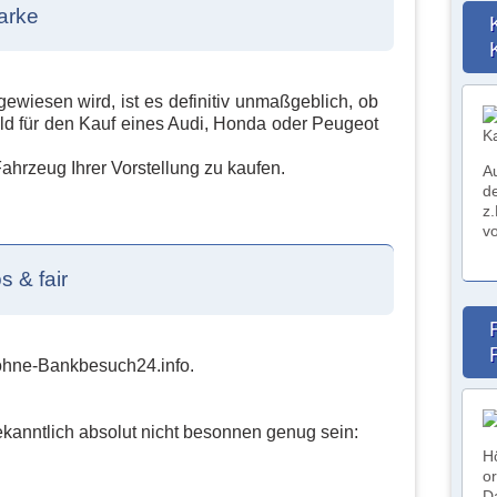
arke
wiesen wird, ist es definitiv unmaßgeblich, ob
ld für den Kauf eines Audi, Honda oder Peugeot
Fahrzeug Ihrer Vorstellung zu kaufen.
A
d
z
vo
 & fair
-ohne-Bankbesuch24.info.
anntlich absolut nicht besonnen genug sein:
H
o
D