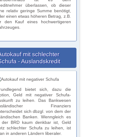
reditnehmer überlassen, ob dieser
ine relativ geringe Summe benötigt,
der einen etwas höheren Betrag, z.B.
ür den Kauf eines hochwertigeren
ahrzeuges.
Autokauf mit schlechter
Schufa - Auslandskredit
rundlegend bietet sich, dazu die
ption, Geld mit negativer Schufa-
uskunft zu leihen. Das Bankwesen
usländischer Finanziers
nterscheidet sich dbzgl. von dem der
nländischen Banken. Wenngleich es
n der BRD kaum denkbar ist, Geld
otz schlechter Schufa zu leihen, ist
n in anderen Ländern liberaler.