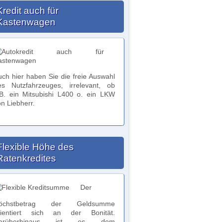
Kredit auch für
Kastenwagen
uch hier haben Sie die freie Auswahl
es Nutzfahrzeuges, irrelevant, ob
.B. ein Mitsubishi L400 o. ein LKW
n Liebherr.
Flexible Höhe des
Ratenkredites
Der
öchstbetrag der Geldsumme
rientiert sich an der Bonität.
arüberhinaus ist es dem