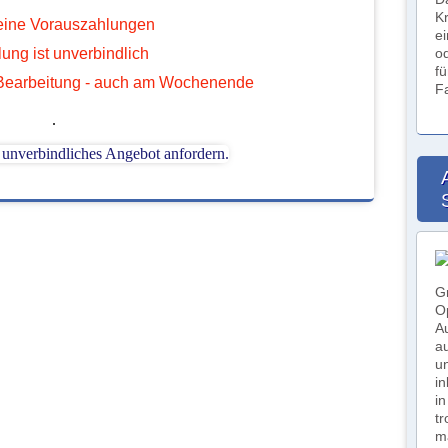
K
keine Vorauszahlungen
e
lung ist unverbindlich
o
f
 Bearbeitung - auch am Wochenende
F
.
G
O
A
a
u
i
i
tr
ma